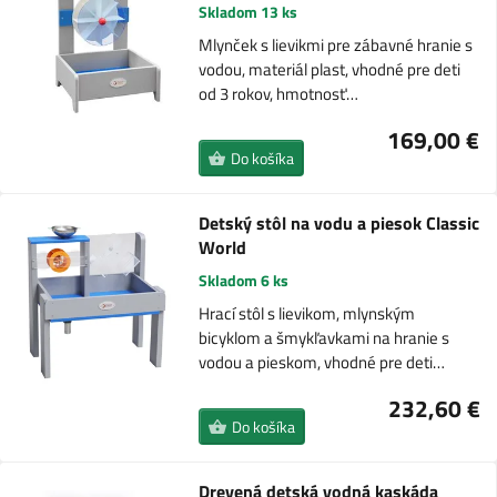
Skladom 13 ks
Mlynček s lievikmi pre zábavné hranie s
vodou, materiál plast, vhodné pre deti
od 3 rokov, hmotnosť…
169,00 €
Do košíka
Detský stôl na vodu a piesok Classic
World
Skladom 6 ks
Hrací stôl s lievikom, mlynským
bicyklom a šmykľavkami na hranie s
vodou a pieskom, vhodné pre deti…
232,60 €
Do košíka
Drevená detská vodná kaskáda