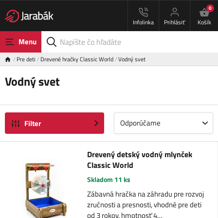
0
Infolinka
Prihlásiť
Košík
Menu
Pre deti
Drevené hračky Classic World
Vodný svet
Vodný svet
Odporúčame
Filter
Drevený detský vodný mlynček
Classic World
Skladom 11 ks
Zábavná hračka na záhradu pre rozvoj
zručnosti a presnosti, vhodné pre deti
od 3 rokov, hmotnosť 4…