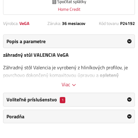
Spočítat splátky
Home Credit
Výrobca:
VeGA
Záruka:
36 mesiacov
Kód tovaru:
P24192
Popis a parametre
záhradný stůl VALENCIA VeGA
Záhradný stôl Valencia je vyrobený z hliníkových profilov, je
povrchovo dokončený komaxitovou úpravou a
opletený
umelým ratanom v čiernej farbe. Stolová doska je z
Viac
tvrdeného skla
, podnož opletené umelým ratanom.
Voliteľné príslušenstvo
1
Stôl je vo svojom strede opatrený
otvorom pre slnečník
.
Umelý ratan je moderný
materiál s dlhou životnosťou a
Poradňa
extrémnou odolnosťou voči poveternostným vplyvom
. Keďže
nevsakuje tekutiny, nedochádza u neho pri namočení k