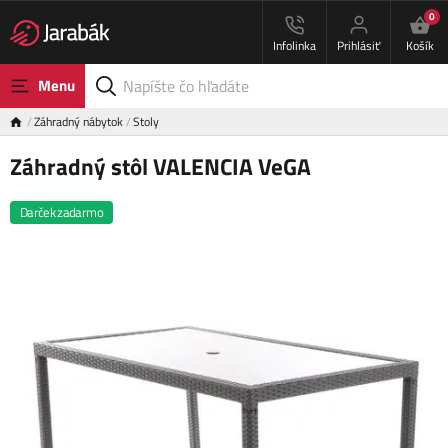
0
Infolinka
Prihlásiť
Košík
Menu
Záhradný nábytok
Stoly
Záhradný stôl VALENCIA VeGA
Darček zadarmo