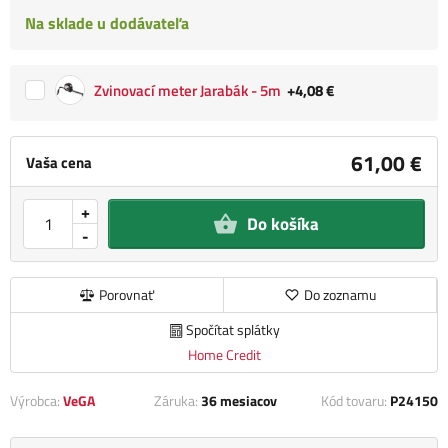
Na sklade u dodávateľa
Zvinovací meter Jarabák - 5m
+4,08 €
61,00 €
Vaša cena
+
Do košíka
-
Porovnať
Do zoznamu
Spočítat splátky
Home Credit
Výrobca:
VeGA
Záruka:
36 mesiacov
Kód tovaru:
P24150