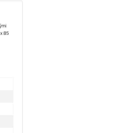
nými
 x 85