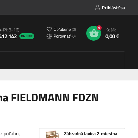
Prihlásiť sa
0
Obľúbené
(
0
)
o-Pi: 8-16)
Košík
412 142
0,00 €
Porovnať
(
0
)
ONLINE
stna FIELDMANN FDZN
ez poťahu,
Záhradná lavica 2-miestna