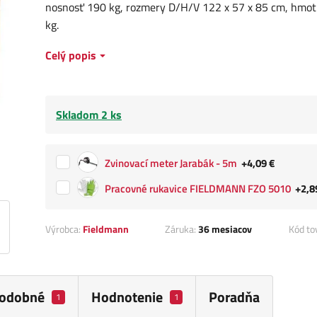
nosnosť 190 kg, rozmery D/H/V 122 x 57 x 85 cm, hmot
kg.
Celý popis
Skladom 2 ks
Zvinovací meter Jarabák - 5m
+4,09 €
Pracovné rukavice FIELDMANN FZO 5010
+2,8
Výrobca:
Fieldmann
Záruka:
36 mesiacov
Kód to
odobné
Hodnotenie
Poradňa
1
1