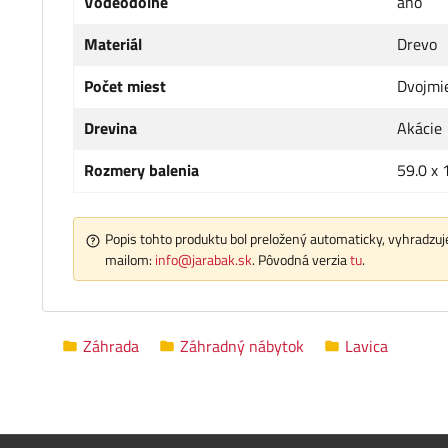
Vodeodolné
áno
Materiál
Drevo
Počet miest
Dvojmi
Drevina
Akácie
Rozmery balenia
59.0 x 
Popis tohto produktu bol preložený automaticky, vyhradzuje
mailom:
info@jarabak.sk
. Pôvodná verzia
tu
.
Záhrada
Záhradný nábytok
Lavica