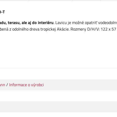
3-T
u, terasu, ale aj do interiéru
. Lavicu je možné opatriť vodeodol
obená z odolného dreva tropickej Akácie. Rozmery D/H/V: 122 x 57
ann
/
Informace o výrobci