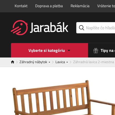
Kontakt
Doprava a platba
Reklamácia
Vrátenie t
Vyberte si kategóriu
Tipy na
Záhradný nábytok
Lavica
Záhradná lavica 2-miestn