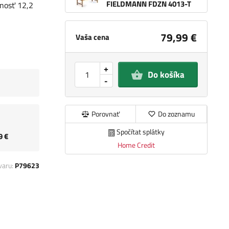
FIELDMANN FDZN 4013-T
nosť 12,2
79,99 €
Vaša cena
+
Do košíka
-
Porovnať
Do zoznamu
Spočítat splátky
9 €
Home Credit
varu:
P79623