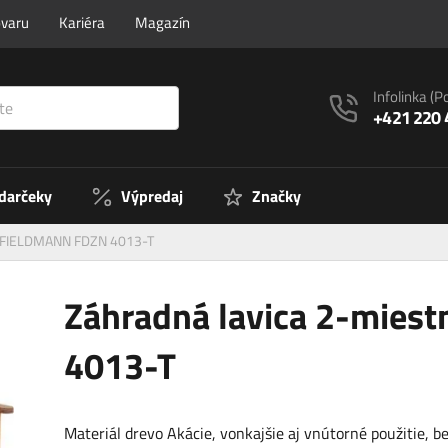
ovaru
Kariéra
Magazín
Infolinka
(P
+421 220 
 darčeky
Výpredaj
Značky
a FIELDMANN FDZN 4013-T
Záhradná lavica 2-mie
4013-T
Materiál drevo Akácie, vonkajšie aj vnútorné použitie, b