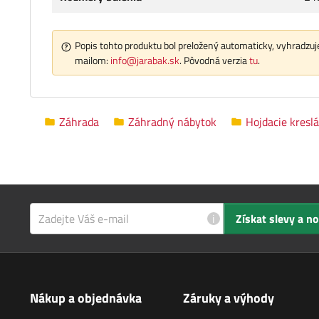
Popis tohto produktu bol preložený automaticky, vyhradzuje
mailom:
info@jarabak.sk
. Pôvodná verzia
tu
.
Záhrada
Záhradný nábytok
Hojdacie kreslá
i
Získat slevy a n
Nákup a objednávka
Záruky a výhody