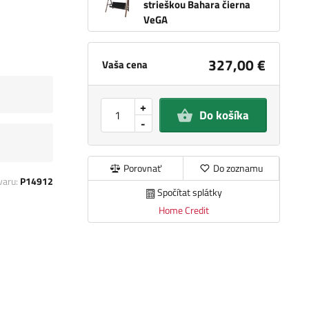
strieškou Bahara čierna
VeGA
327,00 €
Vaša cena
+
Do košíka
-
Porovnať
Do zoznamu
varu:
P14912
Spočítat splátky
Home Credit