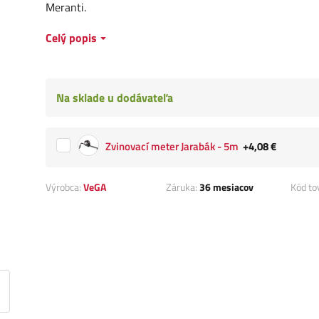
Meranti.
Celý popis
Na sklade u dodávateľa
Zvinovací meter Jarabák - 5m
+4,08 €
Výrobca:
VeGA
Záruka:
36 mesiacov
Kód to