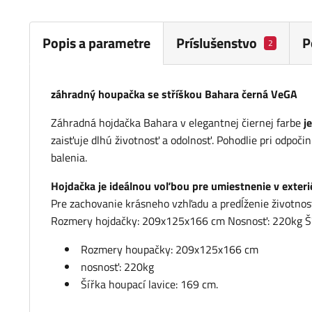
Popis a parametre
Príslušenstvo
P
2
záhradný houpačka se stříškou Bahara černá VeGA
Záhradná hojdačka Bahara v elegantnej čiernej farbe
j
zaisťuje dlhú životnosť a odolnosť. Pohodlie pri odpoč
balenia.
Hojdačka je ideálnou voľbou pre umiestnenie v exteri
Pre zachovanie krásneho vzhľadu a predĺženie životn
Rozmery hojdačky: 209x125x166 cm Nosnosť: 220kg Šír
Rozmery houpačky: 209x125x166 cm
nosnosť: 220kg
Šířka houpací lavice: 169 cm.