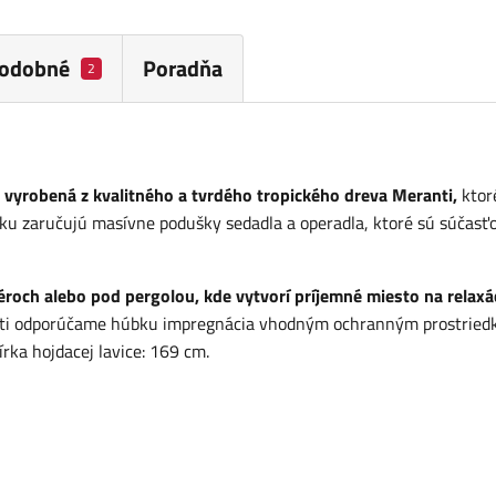
odobné
Poradňa
2
e vyrobená z kvalitného a tvrdého tropického dreva Meranti,
ktor
inku zaručujú masívne podušky sedadla a operadla, ktoré sú súčasť
éroch alebo pod pergolou, kde vytvorí príjemné miesto na relaxá
osti odporúčame húbku impregnácia vhodným ochranným prostried
ka hojdacej lavice: 169 cm.