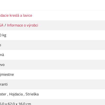
dacie kreslá a lavice
GA
/
Informace o výrobci
0 kg
o
rná
evo
ojmiestne
ranti
ster
,
Hojdacia
,
Strieška
.0 x 62.0 x 16.0 cm