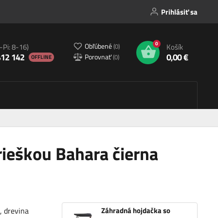
Prihlásiť sa
0
Obľúbené
(
0
)
-Pi: 8-16)
Košík
412 142
0,00 €
Porovnať
(
0
)
OFFLINE
rieškou Bahara čierna
, drevina
Záhradná hojdačka so