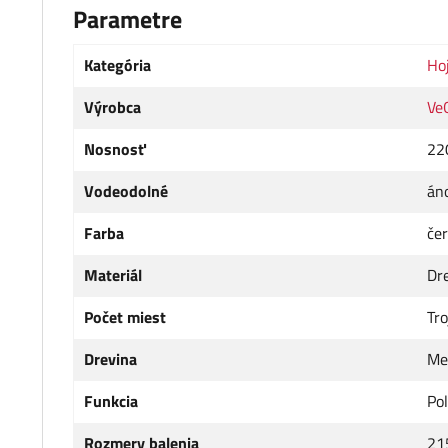
Parametre
Kategória
Hoj
Výrobca
Ve
Nosnosť
22
Vodeodolné
án
Farba
če
Materiál
Dr
Počet miest
Tr
Drevina
Me
Funkcia
Pol
Rozmery balenia
215