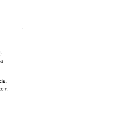
é
ou
ciu.
kom.