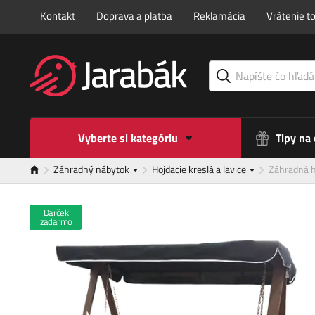
Kontakt
Doprava a platba
Reklamácia
Vrátenie t
Vyberte si kategóriu
Tipy na
Záhradný nábytok
Hojdacie kreslá a lavice
Záhradná h
Darček
zadarmo