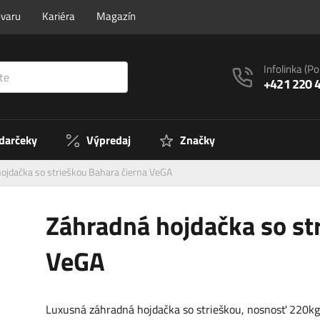
ovaru
Kariéra
Magazín
Infolinka
(Po
+421 220 
 darčeky
Výpredaj
Značky
ojdačka so strieškou Bahara čierna VeGA
Záhradná hojdačka so st
VeGA
Luxusná záhradná hojdačka so strieškou, nosnosť 220kg