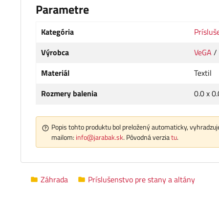
Parametre
Kategória
Prísluš
Výrobca
VeGA
/
Materiál
Textil
Rozmery balenia
0.0 x 0
Popis tohto produktu bol preložený automaticky, vyhradzuje
mailom:
info@jarabak.sk
. Pôvodná verzia
tu
.
Záhrada
Príslušenstvo pre stany a altány