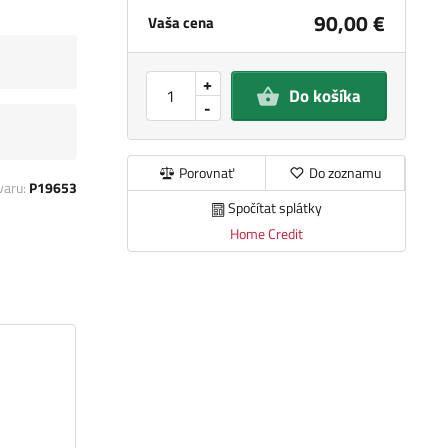
90,00 €
Vaša cena
+
Do košíka
-
Porovnať
Do zoznamu
varu:
P19653
Spočítat splátky
Home Credit