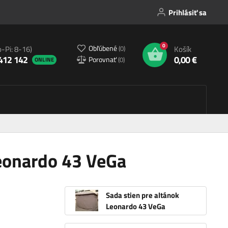
Prihlásiť sa
0
Obľúbené
(
0
)
o-Pi: 8-16)
Košík
412 142
0,00 €
Porovnať
(
0
)
ONLINE
Leonardo 43 VeGa
Sada stien pre altánok
Leonardo 43 VeGa