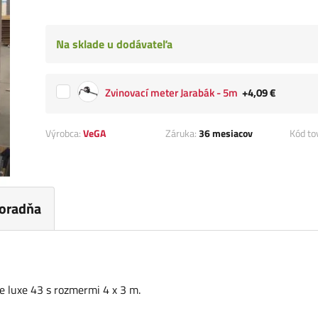
Na sklade u dodávateľa
Zvinovací meter Jarabák - 5m
+4,09 €
Výrobca:
VeGA
Záruka:
36 mesiacov
Kód to
oradňa
 luxe 43 s rozmermi 4 x 3 m.