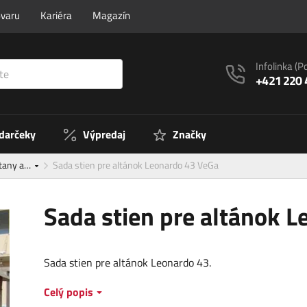
ovaru
Kariéra
Magazín
Infolinka
(P
+421 220 
 darčeky
Výpredaj
Značky
stany a…
Sada stien pre altánok Leonardo 43 VeGa
Sada stien pre altánok 
Sada stien pre altánok Leonardo 43.
Celý popis