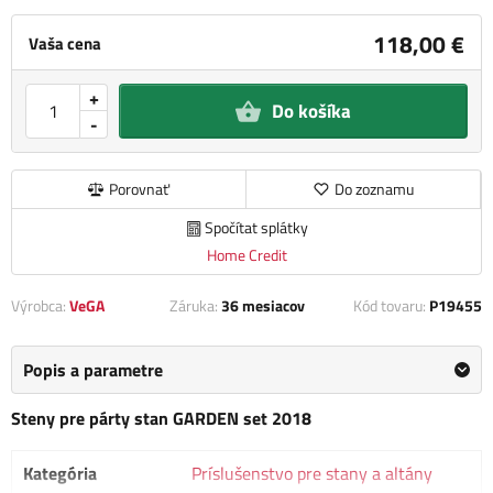
118,00 €
Vaša cena
+
Do košíka
-
Porovnať
Do zoznamu
Spočítat splátky
Home Credit
Výrobca:
VeGA
Záruka:
36 mesiacov
Kód tovaru:
P19455
Popis a parametre
Steny pre párty stan GARDEN set 2018
Kategória
Príslušenstvo pre stany a altány