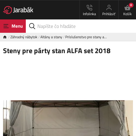
0
Infolinka
Prihlásiť
Košík
Menu
Záhradný nábytok
Altány a stany
Príslušenstvo pre stany a…
Steny pre párty stan ALFA set 2018