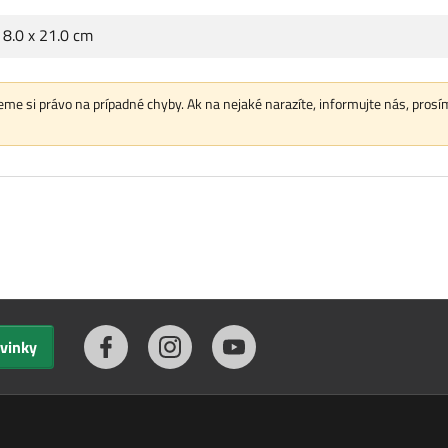
x 8.0 x 21.0 cm
me si právo na prípadné chyby. Ak na nejaké narazíte, informujte nás, prosí
ovinky