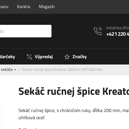
ovaru
Kariéra
Magazín
Infolinka
(Po
+421 220 
 darčeky
Výpredaj
Značky
a sekáče
Sekáč ručnej špice Kreator 200mm KRT462104
Sekáč ručnej špice Kre
Sekáč ručnej špice, s chráničom ruky, dĺžka 200 mm, mat
uhlíková oceľ.