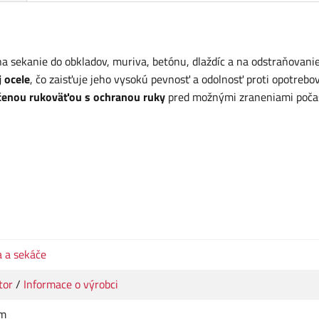
a sekanie do obkladov, muriva, betónu, dlaždíc a na odstraňovani
j ocele
, čo zaisťuje jeho vysokú pevnosť a odolnosť proti opotrebo
enou rukoväťou s ochranou ruky
pred možnými zraneniami poča
a a sekáče
tor
/
Informace o výrobci
cm