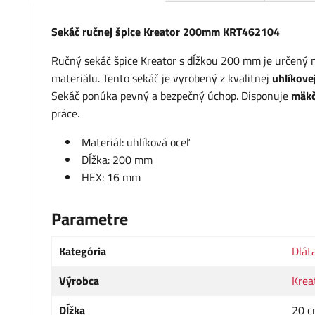
Sekáč ručnej špice Kreator 200mm KRT462104
Ručný sekáč špice Kreator s dĺžkou 200 mm je určený n
materiálu. Tento sekáč je vyrobený z kvalitnej
uhlíkove
Sekáč ponúka pevný a bezpečný úchop. Disponuje
mäkč
práce.
Materiál: uhlíková oceľ
Dĺžka: 200 mm
HEX: 16 mm
Parametre
Kategória
Dlát
Výrobca
Krea
Dĺžka
20 