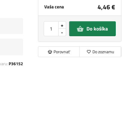
4,46 €
Vaša cena
+
Do košíka
-
Porovnať
Do zoznamu
varu:
P36152