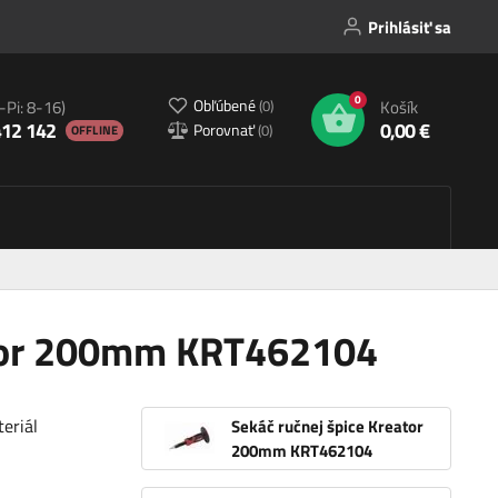
Prihlásiť sa
0
Obľúbené
(
0
)
-Pi: 8-16)
Košík
412 142
0,00 €
Porovnať
(
0
)
OFFLINE
ator 200mm KRT462104
eriál
Sekáč ručnej špice Kreator
200mm KRT462104