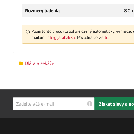
Rozmery balenia
8.0 
Popis tohto produktu bol preložený automaticky, vyhradzuje
mailom:
info@jarabak.sk
. Pôvodná verzia
tu
.
Dláta a sekáče
i
Získat slevy a n