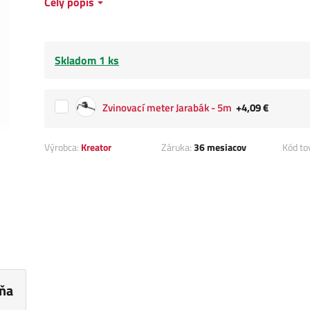
Celý popis
Skladom 1 ks
Zvinovací meter Jarabák - 5m
+4,09 €
Výrobca:
Kreator
Záruka:
36 mesiacov
Kód to
ňa