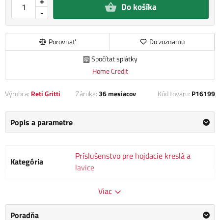
+
Do košíka
-
Porovnať
Do zoznamu
Spočítat splátky
Home Credit
Výrobca:
Reti Gritti
Záruka:
36 mesiacov
Kód tovaru:
P16199
Popis a parametre
Príslušenstvo pre hojdacie kreslá a
Kategória
lavice
Výrobca
Reti Gritti
Viac
Rozmery
0.0 x 0.0 x 0.0 cm
Poradňa