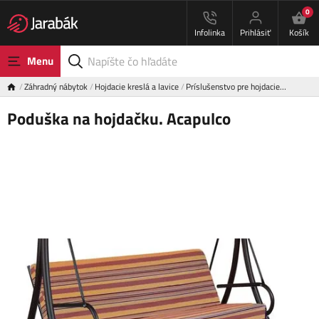
0
Infolinka
Prihlásiť
Košík
Menu
Záhradný nábytok
Hojdacie kreslá a lavice
Príslušenstvo pre hojdacie…
Poduška na hojdačku. Acapulco