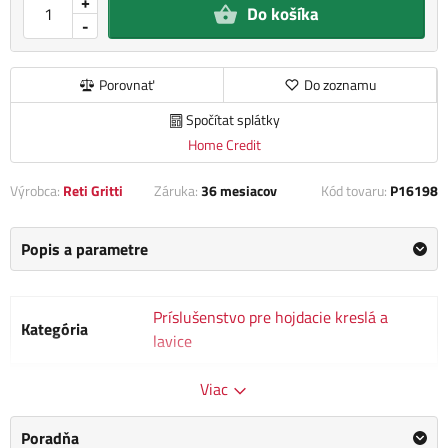
+
Do košíka
-
Porovnať
Do zoznamu
Spočítat splátky
Home Credit
Výrobca:
Reti Gritti
Záruka:
36 mesiacov
Kód tovaru:
P16198
Popis a parametre
Príslušenstvo pre hojdacie kreslá a
Kategória
lavice
Výrobca
Reti Gritti
Viac
Rozmery
0.0 x 0.0 x 0.0 cm
Poradňa