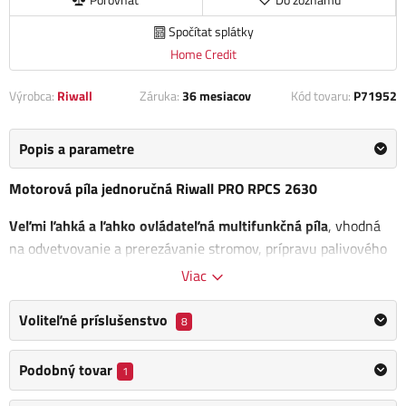
Spočítat splátky
Home Credit
Výrobca:
Riwall
Záruka:
36 mesiacov
Kód tovaru:
P71952
Popis a parametre
Motorová píla jednoručná Riwall PRO RPCS 2630
Veľmi ľahká a ľahko ovládateľná multifunkčná píla
, vhodná
na odvetvovanie a prerezávanie stromov, prípravu palivového
dreva s menším priemerom a ďalšie bežné práce okolo domu.
Viac
Vhodná aj ako náhrada za elektrickú pílu, pokiaľ nie je k
dispozícii zdroj prúdu.
Voliteľné príslušenstvo
8
Vďaka veľmi ľahkej konštrukcii je
vhodná aj napr. pre tesárov
Podobný tovar
1
pracujúcich na strechách alebo arboristov prerezávajúcich
koruny stromov
. Pre prácu vo výškach je vybavená očkom na