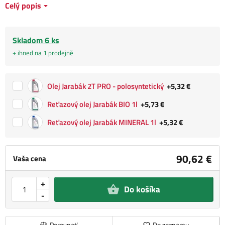
Celý popis
Skladom 6 ks
+ ihned na 1 prodejně
Olej Jarabák 2T PRO - polosyntetický
+5,32 €
Reťazový olej Jarabák BIO 1l
+5,73 €
Reťazový olej Jarabák MINERAL 1l
+5,32 €
90,62 €
Vaša cena
+
Do košíka
-
Porovnať
Do zoznamu