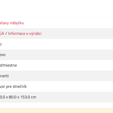
stavy nábytku
GA
/
Informace o výrobci
o
evo
sťmiestne
ranti
vor pre slnečník
0.0 x 80.0 x 153.0 cm