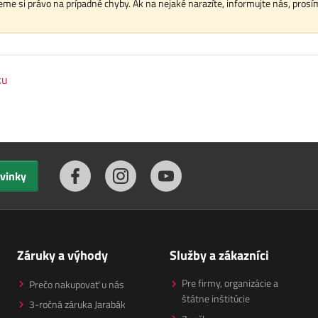
me si právo na prípadné chyby. Ak na nejaké narazíte, informujte nás, prosí
ku
ovinky
Záruky a výhody
Služby a zákazníci
Pre firmy, organizácie a
Prečo nakupovať u nás
štátne inštitúcie
3-ročná záruka Jarabák