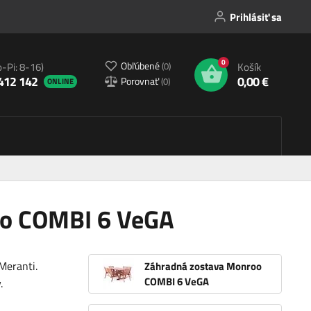
Prihlásiť sa
0
Obľúbené
(
0
)
o-Pi: 8-16)
Košík
412 142
0,00 €
Porovnať
(
0
)
ONLINE
oo COMBI 6 VeGA
 Meranti.
Záhradná zostava Monroo
COMBI 6 VeGA
v.