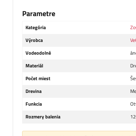
Parametre
Kategória
Zo
Výrobca
Ve
Vodeodolné
án
Materiál
Dr
Počet miest
Še
Drevina
Me
Funkcia
Ot
Rozmery balenia
12