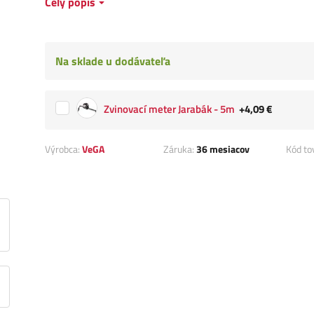
Celý popis
Na sklade u dodávateľa
Zvinovací meter Jarabák - 5m
+4,09 €
Výrobca:
VeGA
Záruka:
36 mesiacov
Kód to