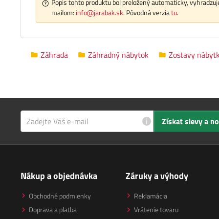
Popis tohto produktu bol preložený automaticky, vyhradzuje
mailom:
info@jarabak.sk
. Pôvodná verzia
tu
.
Záhrada
Záhradný nábytok
Zostavy nábyt
i
Získat slevy a n
Nákup a objednávka
Záruky a výhody
Obchodné podmienky
Reklamácia
Doprava a platba
Vrátenie tovaru