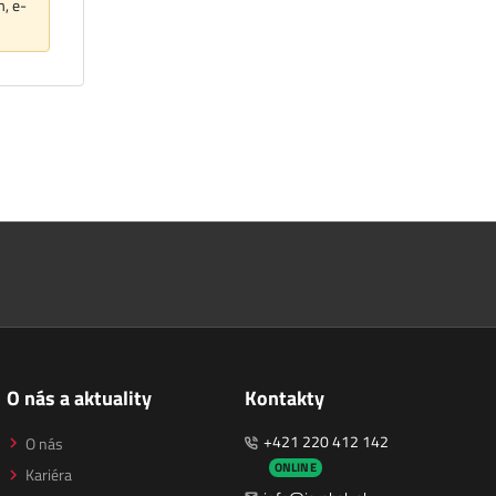
m, e-
O nás a aktuality
Kontakty
+421 220 412 142
O nás
ONLINE
Kariéra