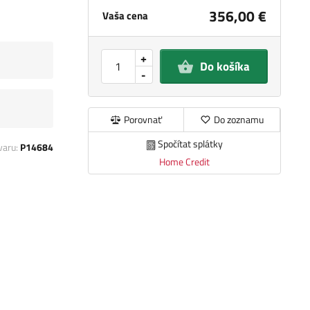
356,00 €
Vaša cena
+
Do košíka
-
Porovnať
Do zoznamu
Spočítat splátky
varu:
P14684
Home Credit