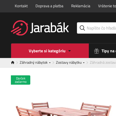
Kontakt
Doprava a platba
Reklamácia
Vrátenie t
Vyberte si kategóriu
Tipy na
Záhradný nábytok
Zostavy nábytku
Záhradná zosta
Darček
zadarmo