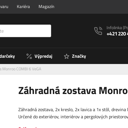
ovaru
Kariéra
Magazín
Infolinka
(P
+421 220 
 darčeky
Výpredaj
Značky
va Monroo COMBI 6 VeGA
Záhradná zostava Monr
Záhradná zostava, 2x kreslo, 2x lavica a 1x stôl, drevina
Určené do exteriérov, interiérov a pergolových priestoro