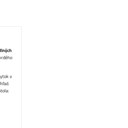
dlných
tvrdého
ytok v
hľad.
tola: