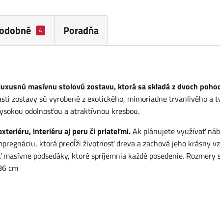
odobné
Poradňa
4
luxusnú masívnu stolovú zostavu, ktorá sa skladá z dvoch poho
asti zostavy sú vyrobené z exotického, mimoriadne trvanlivého a 
vysokou odolnosťou a atraktívnou kresbou.
eriéru, interiéru aj peru či priateľmi.
Ak plánujete využívať náb
pregnáciu, ktorá predĺži životnosť dreva a zachová jeho krásny vz
ť masívne podsedáky, ktoré spríjemnia každé posedenie. Rozmery s
 86 cm