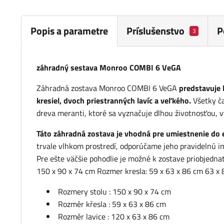
Popis a parametre
Príslušenstvo
P
3
záhradný sestava Monroo COMBI 6 VeGA
Záhradná zostava Monroo COMBI 6 VeGA
predstavuje 
kresiel, dvoch priestranných lavíc a veľkého.
Všetky č
dreva meranti, ktoré sa vyznačuje dlhou životnosťou, 
Táto záhradná zostava je vhodná pre umiestnenie do ext
trvale vlhkom prostredí, odporúčame jeho pravidelnú im
Pre ešte väčšie pohodlie je možné k zostave priobjedna
150 x 90 x 74 cm Rozmer kresla: 59 x 63 x 86 cm 63 x
Rozmery stolu : 150 x 90 x 74 cm
Rozměr křesla : 59 x 63 x 86 cm
Rozměr lavice : 120 x 63 x 86 cm