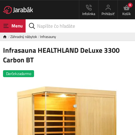
0
Infolinka
Prihlásiť
Košík
Menu
Záhradný nábytok
Infrasauny
Infrasauna HEALTHLAND DeLuxe 3300
Carbon BT
Darček zadarmo