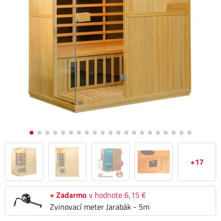
+17
+ Zadarmo
v hodnote 6,15 €
Zvinovací meter Jarabák - 5m