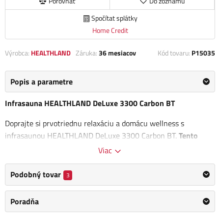
Porovnať
Do zoznamu
Spočítat splátky
Home Credit
Výrobca:
HEALTHLAND
Záruka:
36 mesiacov
Kód tovaru:
P15035
Popis a parametre
Infrasauna HEALTHLAND DeLuxe 3300 Carbon BT
Doprajte si prvotriednu relaxáciu a domácu wellness s
infrasaunou HEALTHLAND DeLuxe 3300 Carbon BT.
Tento
model kombinuje moderné technológie s bezpečným a
Viac
šetrným infračerveným žiarením
, ktoré prehrieva telo do
hĺbky a prináša rýchlu úľavu od únavy i stresu, všetko v
Podobný tovar
3
pohodlí vášho domova.
Poradňa
na veľkosti kabíny a pohybuje sa v rozmedzí
5 až 10 minút
. Pri
spustení kabíny a nastavení teploty a dĺžky prehrievacej