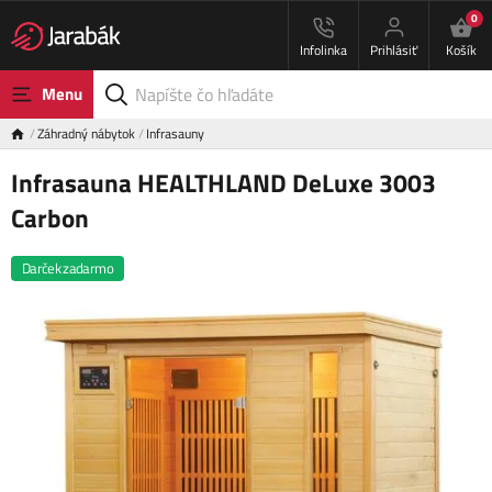
0
Infolinka
Prihlásiť
Košík
Menu
Záhradný nábytok
Infrasauny
Infrasauna HEALTHLAND DeLuxe 3003
Carbon
Darček zadarmo