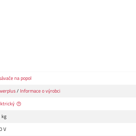
sávače na popol
werplus
/
Informace o výrobci
ektrický
7 kg
0 V