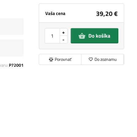
39,20 €
Vaša cena
+
Do košíka
-
Porovnať
Do zoznamu
varu:
P72001