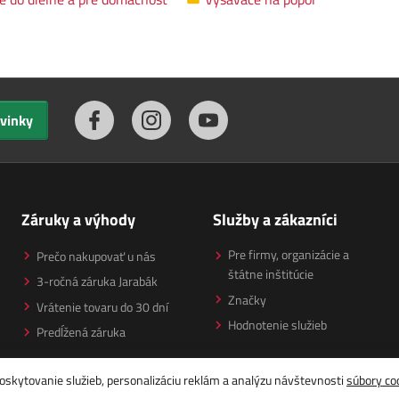
ovinky
Záruky a výhody
Služby a zákazníci
Pre firmy, organizácie a
Prečo nakupovať u nás
štátne inštitúcie
3-ročná záruka Jarabák
Značky
Vrátenie tovaru do 30 dní
Hodnotenie služieb
Predĺžená záruka
oskytovanie služieb, personalizáciu reklám a analýzu návštevnosti
súbory co