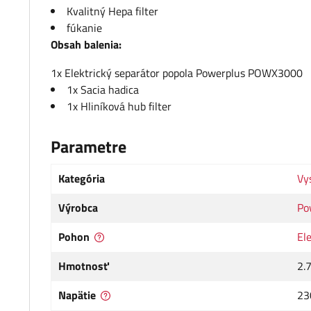
Kvalitný Hepa filter
fúkanie
Obsah balenia:
1x Elektrický separátor popola Powerplus POWX3000
1x Sacia hadica
1x Hliníková hub filter
Parametre
Kategória
Vy
Výrobca
Po
Pohon
El
Hmotnosť
2.
Napätie
23