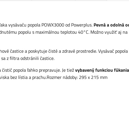
 vďaka vysávaču popola POWX3000 od Powerplus.
Pevná a odolná o
ladnutému popolu s maximálnou teplotou 40°C. Možno využiť aj na
hové častice a poskytuje čisté a zdravé prostredie. Vysávač popola
 z filtra odstránili častice.
istič popola ľahko prepravuje. Je tiež
vybavený funkciou fúkania
oviska bez lístia a prachu.Rozmer nádoby: 295 x 215 mm