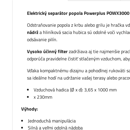
Elektrický separátor popola Powerplus POWX3000
Odstraňovanie popola z krbu alebo grilu je hračka
nádrž
a hliníková sacia hubica sú odolné voči vych
odsávanie pilín.
Vysoko účinný filter
zadržiava aj tie najmenšie prac
odporúča pravidelne čistiť stlačeným vzduchom, aby sa
Vďaka kompaktnému dizajnu a pohodlnej rukoväti sa č
sa ideálne hodí na udržanie vašej terasy alebo prac
Vzduchová hadica (Ø x d): 3,65 x 1000 mm
x 230mm
Výhody:
Jednoduchá manipulácia
Silná a veľmi odolná nádoba