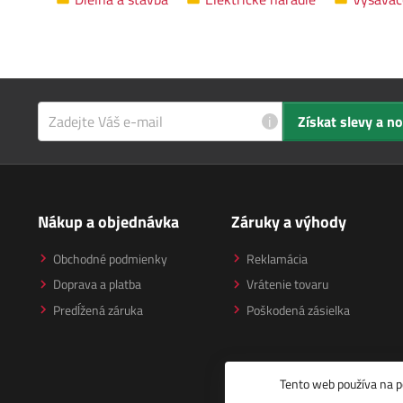
i
Získat slevy a n
Nákup a objednávka
Záruky a výhody
Obchodné podmienky
Reklamácia
Doprava a platba
Vrátenie tovaru
Predĺžená záruka
Poškodená zásielka
Tento web používa na p