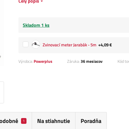
Celý popis
Skladom 1 ks
Zvinovací meter Jarabák - 5m
+4,09 €
Výrobca:
Powerplus
Záruka:
36 mesiacov
Kód to
odobné
Na stiahnutie
Poradňa
1