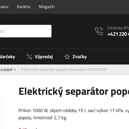
ovaru
Kariéra
Magazín
Infolinka
(P
+421 220 
 darčeky
Výpredaj
Značky
na popol
Elektrický separátor popola Powerplus POWX3000
Elektrický separátor p
Príkon 1000 W, objem nádoby 15 l, sací výkon 17 kPa, v
popola, hmotnosť 2,7 kg.