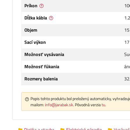
Príkon
10
Dĺžka kábla
1.
Objem
15 
Sací výkon
17
Možnosť vysávania
Su
Možnosť fúkania
án
Rozmery balenia
32
Popis tohto produktu bol preložený automaticky, vyhradzuje
mailom:
info@jarabak.sk
. Pôvodná verzia
tu
.
Dielňa a stavba
Elektrické náradie
Vysávač