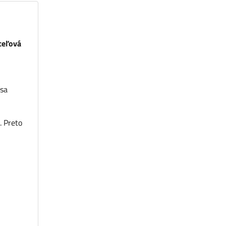
ceľová
 sa
. Preto