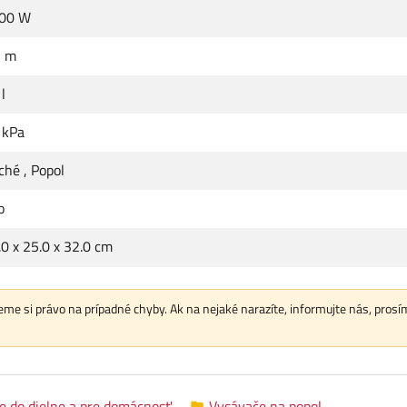
00 W
2 m
l
 kPa
ché
,
Popol
o
.0 x 25.0 x 32.0 cm
me si právo na prípadné chyby. Ak na nejaké narazíte, informujte nás, prosí
e do dielne a pre domácnosť
Vysávače na popol