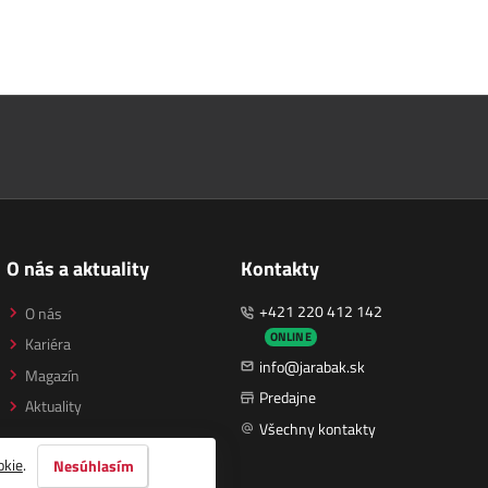
O nás a aktuality
Kontakty
+421 220 412 142
O nás
ONLINE
Kariéra
info@jarabak.sk
Magazín
Predajne
Aktuality
Všechny kontakty
okie
.
Nesúhlasím