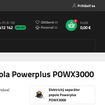
Prihlásiť sa
0
Obľúbené
(
0
)
o-Pi: 8-16)
Košík
412 142
0,00 €
Porovnať
(
0
)
ONLINE
opola Powerplus POWX3000
ysávač
Elektrický separátor
popola Powerplus
POWX3000