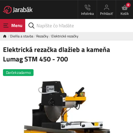
0
Infolinka
Prihlásiť
Košík
Menu
Dielňa a stavba
Rezačky
Elektrické rezačky
Elektrická rezačka dlažieb a kameňa
Lumag STM 450 - 700
Darček zadarmo