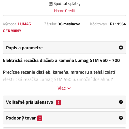
Spočítat splátky
Home Credit
Výrobca:
LUMAG
Záruka:
36 mesiacov
Kód tovaru:
P111564
GERMANY
Popis a parametre
Elektrická rezačka dlažieb a kameňa Lumag STM 450 - 700
Precízne rezanie dlažieb, kameňa, mramoru a tehál
zaistí
elektrická rezačka Lumag STM 450 ú. umožní dosiahnuť
dokonalé výsledky. Ľahko posuvný, pogumovaný stôl a
Viac
odnímateľné výsuvné nohy zo štvorhrannej rúrky zaisťujú
nielen jednoduché ovládanie, ale aj vysokú stabilitu počas
Voliteľné príslušenstvo
3
práce. aj náročné úlohy s maximálnou presnosťou.
Bezúdržbové ponorné čerpadlo na čerpanie chladiacej vody
Podobný tovar
2
zaistí bezproblémový chod. Rozmery stroja (d x š x v): 1240 x