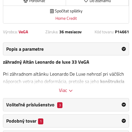
Porovnať
Do zoznamu
Spočítat splátky
Home Credit
Výrobca:
VeGA
Záruka:
36 mesiacov
Kód tovaru:
P14661
Popis a parametre
záhradný Altán Leonardo de luxe 33 VeGA
Pri záhradnom altánku Leonardo De Luxe nehrozí pri väčších
náporoch vetra jeho deformácia, pretože sa jeho
konštrukcia
skladá z masívnych oceľových trubiek
o priemere. altánok je
Viac
vysoko odolný poveternostným podmienkam. Samozrejmosťou
je aj
moskytiera
, ktorá vás ochráni pred dotieravým
Voliteľné príslušenstvo
3
hmyzom.
Bočnice altánku je možné uzavrieť
. V streche je
umiestnený
ventilačný otvor
pre lepšie odvetrávanie.
Podobný tovar
1
Béžová látková strieška
dobre odráža teplo a slnečné lúče
, je